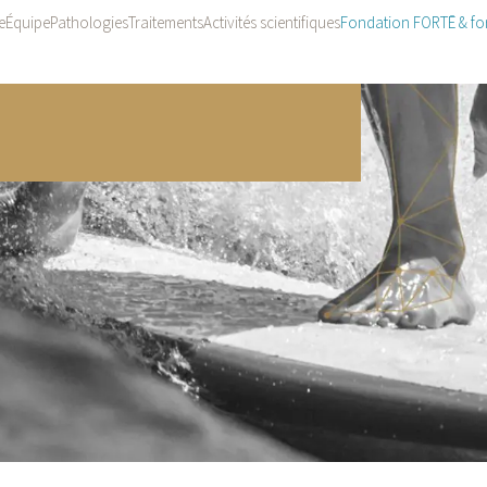
e
Équipe
Pathologies
Traitements
Activités scientifiques
Fondation FORTĒ & fo