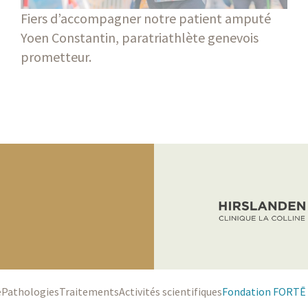
Fiers d’accompagner notre patient amputé
Yoen Constantin, paratriathlète genevois
prometteur.
e
Pathologies
Traitements
Activités scientifiques
Fondation FORTĒ 