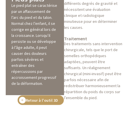
différents degrés de gravité et
Le pied plat se caractérise
nécessitent une évaluation
par un affaissement de
clinique et radiologique
l’arc du pied et du talon.
minutieuse pour en déterminer
Normal chez l’enfant, il se
les causes.
corrige en général lors de
la croissance. Lorsqu’il
Traitement
persiste ou se développe
Des traitements sans intervention
à l’âge adulte, il peut
chirurgicale, tels que le port de
causer des douleurs
semelles orthopédiques
parfois sévères et
adaptées, peuvent être
entraîner des
suffisants. Un réalignement
répercussions par
chirurgical (mini-invasif) peut être
accroissement progressif
parfois nécessaire afin de
de la déformation.
redistribuer harmonieusement la
répartition du poids du corps sur
l’ensemble du pied.
Retour à l'outil 3D