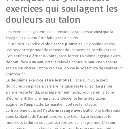
exercices qui soulagent les
douleurs au talon
Les exercices agissent sur la tension, la souplesse ainsi que la
charge. Ils doivent être faits sans à-coups.
Le premier exercice
cible l’arche plantaire
. En position assise,
une serviette permet de ramener doucement les orteils vers soi.
L’objectif est d’étirer la voûte, sans forcer. La même logique existe
debout, face à un mur, orteils relevés contre le mur. Une variante
assise sur chaise, jambe croisée, donne la possibilité de réaliser un
contrôle fin.
Le deuxième exercice
étire le mollet
. Face au mur, le pied
douloureux se place en arrière, le talon reste au sol. Le genou
arrière reste tendu, puis légèrement fléchi, pour varier la zone
d’étirement. Sur une marche, la descente lente des talons
augmente l’amplitude. Le maintien doit rester stable.
Le troisième outil est l’
auto-massage avec ball
e. Une balle roule
sous la plante, de l’avant-pied vers le talon. La pression reste
modérée, la durée est courte, répétée dans la journée. L’erreur
classique est la surstimulation, car trop de pression augmente