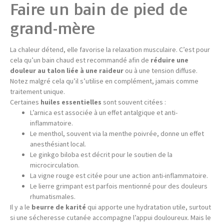
Faire un bain de pied de
grand-mère
La chaleur détend, elle favorise la relaxation musculaire. C’est pour
cela qu’un bain chaud est recommandé afin de
réduire une
douleur au talon liée à une raideur
ou à une tension diffuse.
Notez malgré cela qu’il s’utilise en complément, jamais comme
traitement unique.
Certaines
huiles essentielles
sont souvent citées :
L’arnica est associée à un effet antalgique et anti-
inflammatoire.
Le menthol, souvent via la menthe poivrée, donne un effet
anesthésiant local.
Le ginkgo biloba est décrit pour le soutien de la
microcirculation.
La vigne rouge est citée pour une action anti-inflammatoire.
Le lierre grimpant est parfois mentionné pour des douleurs
rhumatismales.
Il y a le
beurre de karité
qui apporte une hydratation utile, surtout
si une sécheresse cutanée accompagne l’appui douloureux. Mais le