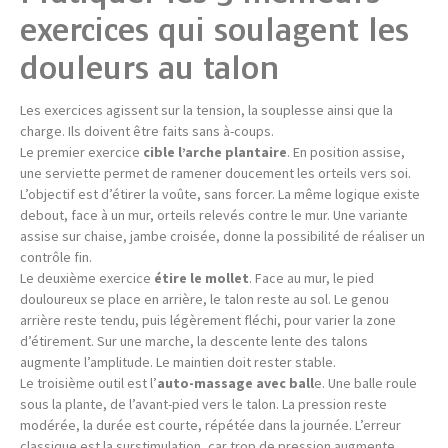
exercices qui soulagent les
douleurs au talon
Les exercices agissent sur la tension, la souplesse ainsi que la
charge. Ils doivent être faits sans à-coups.
Le premier exercice
cible l’arche plantaire
. En position assise,
une serviette permet de ramener doucement les orteils vers soi.
L’objectif est d’étirer la voûte, sans forcer. La même logique existe
debout, face à un mur, orteils relevés contre le mur. Une variante
assise sur chaise, jambe croisée, donne la possibilité de réaliser un
contrôle fin.
Le deuxième exercice
étire le mollet
. Face au mur, le pied
douloureux se place en arrière, le talon reste au sol. Le genou
arrière reste tendu, puis légèrement fléchi, pour varier la zone
d’étirement. Sur une marche, la descente lente des talons
augmente l’amplitude. Le maintien doit rester stable.
Le troisième outil est l’
auto-massage avec ball
e. Une balle roule
sous la plante, de l’avant-pied vers le talon. La pression reste
modérée, la durée est courte, répétée dans la journée. L’erreur
classique est la surstimulation, car trop de pression augmente