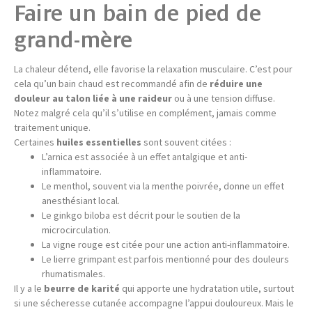
Faire un bain de pied de
grand-mère
La chaleur détend, elle favorise la relaxation musculaire. C’est pour
cela qu’un bain chaud est recommandé afin de
réduire une
douleur au talon liée à une raideur
ou à une tension diffuse.
Notez malgré cela qu’il s’utilise en complément, jamais comme
traitement unique.
Certaines
huiles essentielles
sont souvent citées :
L’arnica est associée à un effet antalgique et anti-
inflammatoire.
Le menthol, souvent via la menthe poivrée, donne un effet
anesthésiant local.
Le ginkgo biloba est décrit pour le soutien de la
microcirculation.
La vigne rouge est citée pour une action anti-inflammatoire.
Le lierre grimpant est parfois mentionné pour des douleurs
rhumatismales.
Il y a le
beurre de karité
qui apporte une hydratation utile, surtout
si une sécheresse cutanée accompagne l’appui douloureux. Mais le